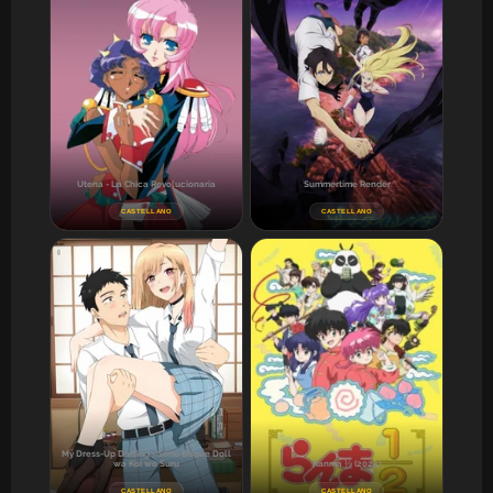
Utena - La Chica Revolucionaria
Summertime Render
CASTELLANO
CASTELLANO
My Dress-Up Darling - Sono Bisque Doll
wa Koi wo Suru
Ranma ½ (2024)
CASTELLANO
CASTELLANO