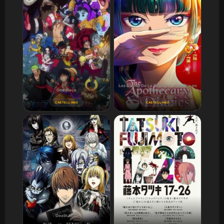
Los Diarios De La Boticaria - Kusuriya no
One Piece
Hitorigoto
CASTELLANO
CASTELLANO
Death Note
Tatsuki Fujimoto 17-26