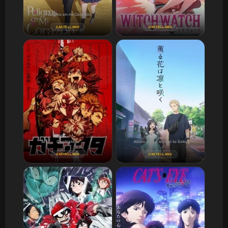
Peligros en mi Corazón
Witch Watch
CASTELLANO
CASTELLANO
Gachiakuta
Kaoru Hana wa Rin to Saku
CASTELLANO
CASTELLANO