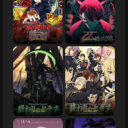
Mashle
Tougen Anki
CASTELLANO
CASTELLANO
Owari no Seraph
Owari no Seraph: Nagoya Kessen-hen
CASTELLANO
CASTELLANO