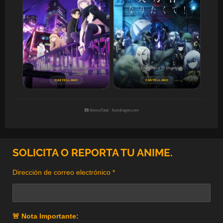
El Canto de la Noche
The Eminence in Shadow
CASTELLANO
CASTELLANO
AnimeTotal ·
fiuzidragon.com
SOLICITA O REPORTA TU ANIME.
Dirección de correo electrónico *
🚨 Nota Importante: