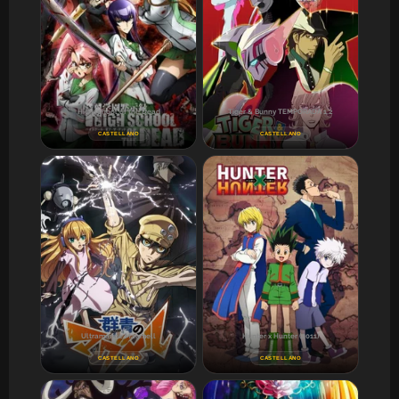
Highschool of the Dead
Tiger & Bunny TEMPORADA 1,2
CASTELLANO
CASTELLANO
Ultramarine Magmell
Hunter x Hunter (2011)
CASTELLANO
CASTELLANO