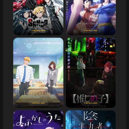
Sanda
Cat's Eye – Ojos de gato
CASTELLANO
CASTELLANO
Taiyou yori mo Mabushii Hoshi
Oshi no Ko
CASTELLANO
CASTELLANO