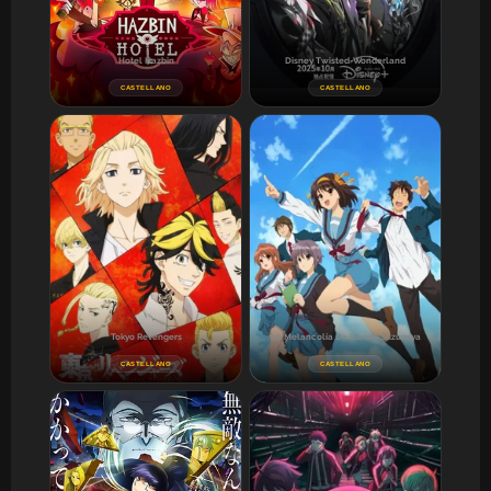
Hotel Hazbin
Disney Twisted-Wonderland
CASTELLANO
CASTELLANO
Tokyo Revengers
La Melancolía De Haruhi Suzumiya
CASTELLANO
CASTELLANO