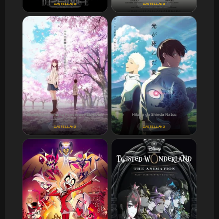
CASTELLANO
CASTELLANO
Quiero Comerme tu Páncreas PELICULA
Hikaru ga Shinda Natsu
CASTELLANO
CASTELLANO