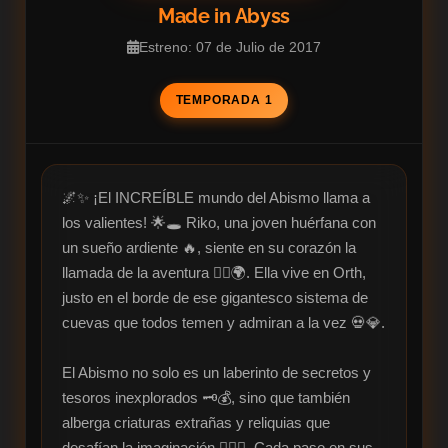
Made in Abyss
Estreno: 07 de Julio de 2017
TEMPORADA 1
🌌✨ ¡El INCREÍBLE mundo del Abismo llama a 
los valientes! 🌟🕳️ Riko, una joven huérfana con 
un sueño ardiente 🔥, siente en su corazón la 
llamada de la aventura 🚶‍♀️🌍. Ella vive en Orth, 
justo en el borde de ese gigantesco sistema de 
cuevas que todos temen y admiran a la vez 💀💎. 

El Abismo no solo es un laberinto de secretos y 
tesoros inexplorados 🗝️💰, sino que también 
alberga criaturas extrañas y reliquias que 
desafían la imaginación 🧟‍♂️✨. Cada paso en sus 