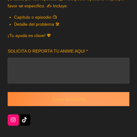
favor sé específico. ✍️ Incluye:
Capítulo o episodio 📺
Detalle del problema 🛠️
¡Tu ayuda es clave! 💖
SOLICITA O REPORTA TU ANIME AQUI *
Enviar formulario
I
T
n
i
s
k
t
T