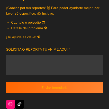
¡Gracias por tus reportes! 🙌 Para poder ayudarte mejor, por
favor sé específico. ✍️ Incluye:
Capítulo o episodio 📺
Detalle del problema 🛠️
¡Tu ayuda es clave! 💖
SOLICITA O REPORTA TU ANIME AQUI *
Enviar formulario
I
T