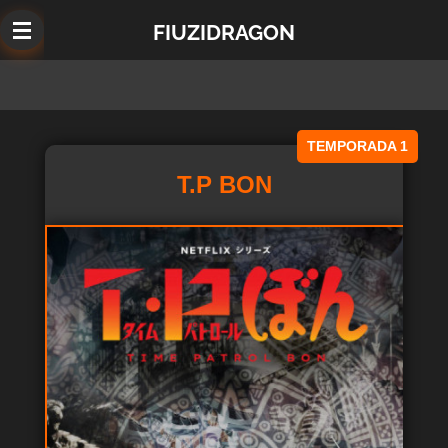
Ir
FIUZIDRAGON
al
contenido
principal
TEMPORADA 1
T.P BON