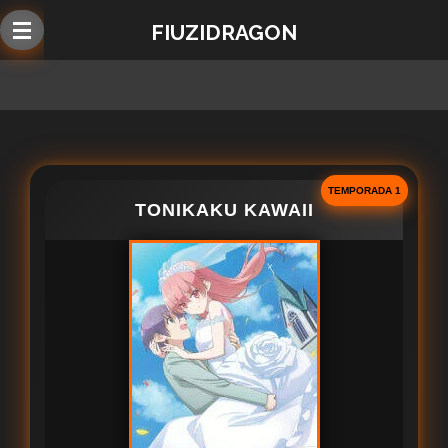
Ir
FIUZIDRAGON
al
contenido
principal
TEMPORADA 1
TONIKAKU KAWAII