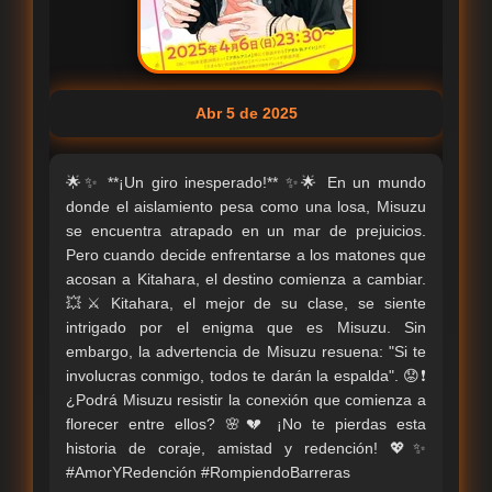
Abr 5 de 2025
🌟✨ **¡Un giro inesperado!** ✨🌟 En un mundo
donde el aislamiento pesa como una losa, Misuzu
se encuentra atrapado en un mar de prejuicios.
Pero cuando decide enfrentarse a los matones que
acosan a Kitahara, el destino comienza a cambiar.
💥⚔️ Kitahara, el mejor de su clase, se siente
intrigado por el enigma que es Misuzu. Sin
embargo, la advertencia de Misuzu resuena: "Si te
involucras conmigo, todos te darán la espalda". 😟❗️
¿Podrá Misuzu resistir la conexión que comienza a
florecer entre ellos? 🌸💔 ¡No te pierdas esta
historia de coraje, amistad y redención! 💖✨
#AmorYRedención #RompiendoBarreras