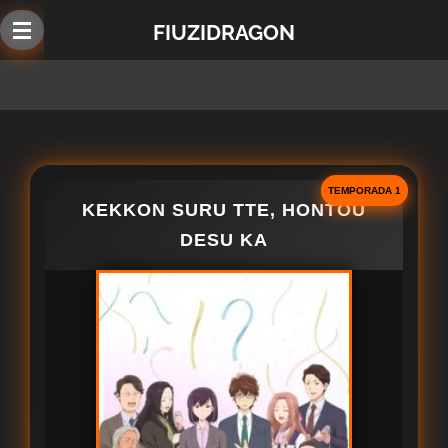
Ir
FIUZIDRAGON
al
contenido
principal
TEMPORADA 1
KEKKON SURU TTE, HONTOU
DESU KA