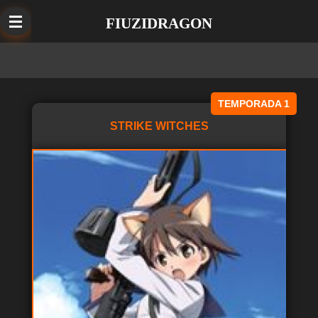
Ir
FIUZIDRAGON
al
contenido
principal
TEMPORADA 1
STRIKE WITCHES