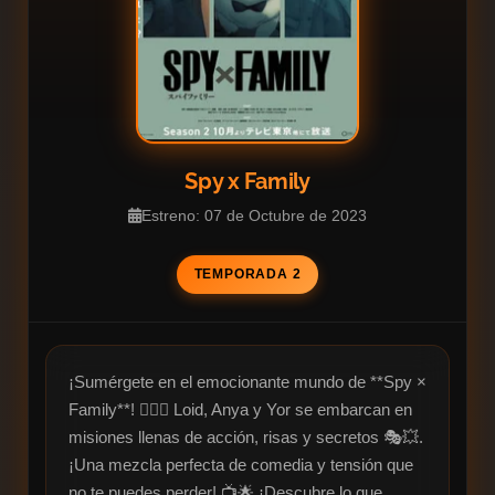
Spy x Family
Estreno: 07 de Octubre de 2023
TEMPORADA 2
¡Sumérgete en el emocionante mundo de **Spy × 
Family**! 🕵️‍♂️💖 Loid, Anya y Yor se embarcan en 
misiones llenas de acción, risas y secretos 🎭💥. 
¡Una mezcla perfecta de comedia y tensión que 
no te puedes perder! 📺🌟 ¡Descubre lo que 