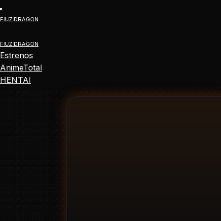
Ir
FIUZIDRAGON
al
contenido
FIUZIDRAGON
principal
Estrenos
AnimeTotal
HENTAI