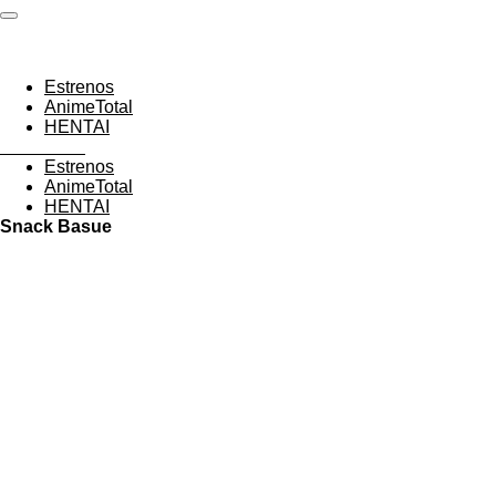
Ir
FIUZIDRAGON
al
contenido
principal
Estrenos
AnimeTotal
HENTAI
FIUZIDRAGON
Estrenos
AnimeTotal
HENTAI
Snack Basue