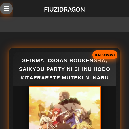
Ir
FIUZIDRAGON
al
contenido
principal
TEMPORADA 1
SHINMAI OSSAN BOUKENSHA,
SAIKYOU PARTY NI SHINU HODO
KITAERARETE MUTEKI NI NARU