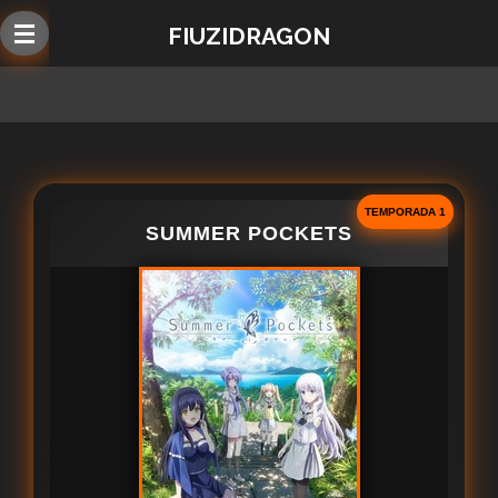
Ir
FIUZIDRAGON
al
contenido
principal
TEMPORADA 1
SUMMER POCKETS