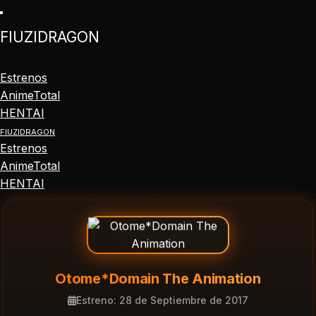
Ir
al
FIUZIDRAGON
contenido
principal
Estrenos
AnimeTotal
HENTAI
FIUZIDRAGON
Estrenos
AnimeTotal
HENTAI
Otome*Domain The Animation
Estreno: 28 de Septiembre de 2017