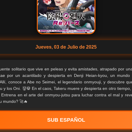
Jueves, 03 de Julio de 2025
cuente solitario que vive en peleas y evita amistades, atrapado por un
e por un acantilado y despierta en Denji Heian-kyou, un mundo f
 Allí, conoce a Abe no Seimei, el legendario onmyouji, y descubre qu
 y los Oni. 👹💀 En el caos, Takeru muere y despierta en otro tiempo, 
Entrena en el arte del onmyou-jutsu para luchar contra el mal y reve
 su mundo? 🚀🔥
SUB ESPAÑOL