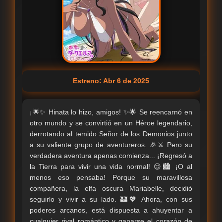
Estreno: Abr 6 de 2025
¡🌟✨ Hinata lo hizo, amigos! ✨🌟 Se reencarnó en
otro mundo y se convirtió en un Héroe legendario,
derrotando al temido Señor de los Demonios junto
a su valiente grupo de aventureros. 🎉⚔️ Pero su
verdadera aventura apenas comienza... ¡Regresó a
la Tierra para vivir una vida normal! 😌🏙️ ¡O al
menos eso pensaba! Porque su maravillosa
compañera, la elfa oscura Mariabelle, decidió
seguirlo y vivir a su lado. 🏰💖 Ahora, con sus
poderes arcanos, está dispuesta a ahuyentar a
cualquier rival romántico y ganarse el corazón de