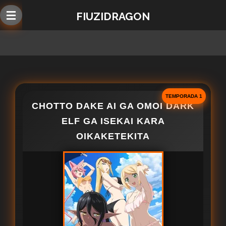
Ir
FIUZIDRAGON
al
contenido
principal
TEMPORADA 1
CHOTTO DAKE AI GA OMOI DARK
ELF GA ISEKAI KARA
OIKAKETEKITA