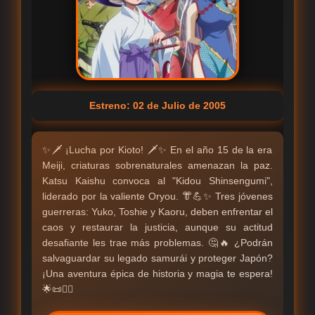
Estreno: 02 de Julio de 2005
✨🗡️ ¡Lucha por Kioto! 🗡️✨ En el año 15 de la era
Meiji, criaturas sobrenaturales amenazan la paz.
Katsu Kaishu convoca al "Kidou Shinsengumi",
liderado por la valiente Oryou. 👘💪✨ Tres jóvenes
guerreras: Yuko, Toshie y Kaoru, deben enfrentar el
caos y restaurar la justicia, aunque su actitud
desafiante les trae más problemas. 🤔🔥 ¿Podrán
salvaguardar su legado samurái y proteger Japón?
¡Una aventura épica de historia y magia te espera!
🌟📜🦸‍♀️