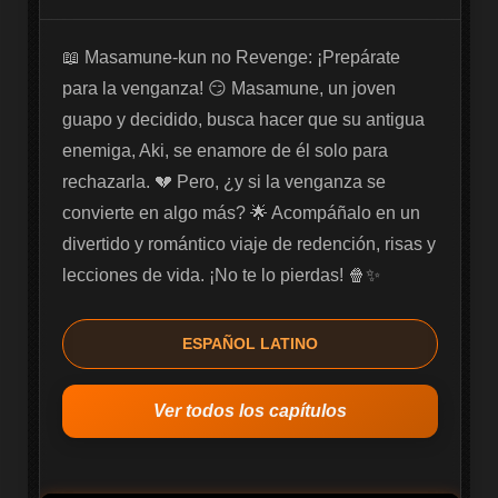
📖 Masamune-kun no Revenge: ¡Prepárate 
para la venganza! 😏 Masamune, un joven 
guapo y decidido, busca hacer que su antigua 
enemiga, Aki, se enamore de él solo para 
rechazarla. 💔 Pero, ¿y si la venganza se 
convierte en algo más? 🌟 Acompáñalo en un 
divertido y romántico viaje de redención, risas y 
lecciones de vida. ¡No te lo pierdas! 🍿✨
ESPAÑOL LATINO
Ver todos los capítulos