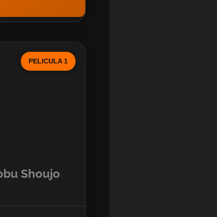
PELICULA 1
obu Shoujo