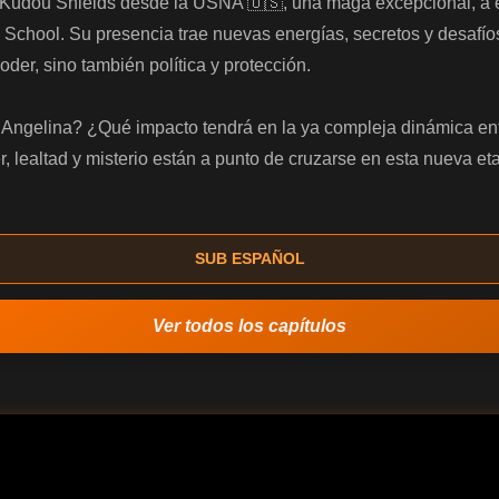
a Kudou Shields desde la USNA 🇺🇸, una maga excepcional, a es
gh School. Su presencia trae nuevas energías, secretos y desafí
der, sino también política y protección.  

 Angelina? ¿Qué impacto tendrá en la ya compleja dinámica entr
r, lealtad y misterio están a punto de cruzarse en esta nueva eta
SUB ESPAÑOL
Ver todos los capítulos