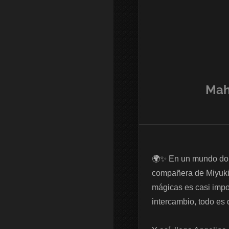
Mah
🌍✨ En un mundo dond
compañera de Miyuki,
mágicas es casi impos
intercambio, todo es d