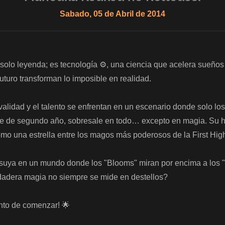
Sabado, 05 de Abril de 2014
solo leyenda; es tecnología ⚙️, una ciencia que acelera sueños
turo transforman lo imposible en realidad.  

ivalidad y el talento se enfrentan en un escenario donde solo lo
te de segundo año, sobresale en todo… excepto en magia. Su h
como una estrella entre los magos más poderosos de la First High
tsuya en un mundo donde los "Blooms" miran por encima a los
dadera magia no siempre se mide en destellos?  

unto de comenzar! 🌟
