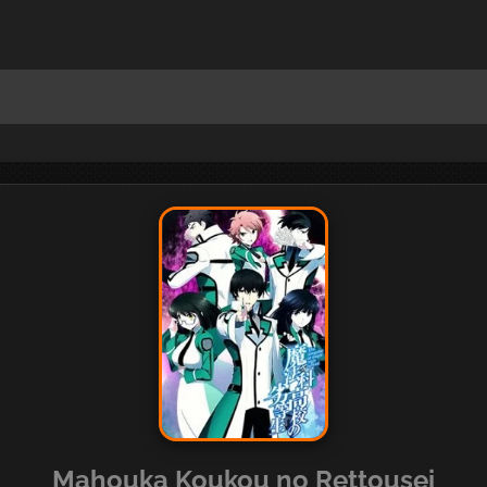
Mahouka Koukou no Rettousei