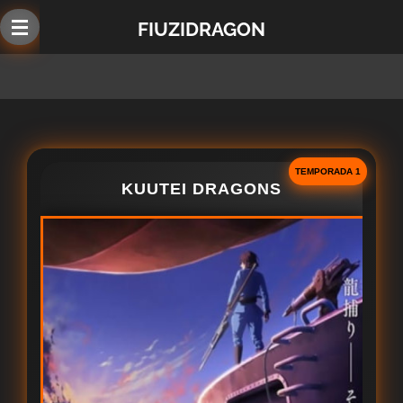
Ir
FIUZIDRAGON
al
contenido
principal
TEMPORADA 1
KUUTEI DRAGONS