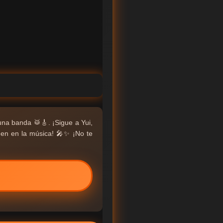
una banda 🥁🎸. ¡Sigue a Yui,
rgen en la música! 🎤✨ ¡No te