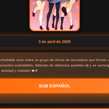
3 de abril de 2009
entrañable serie sobre un grupo de chicas de secundaria que forman 
ecuerdos inolvidables, disfrutan de deliciosos pasteles 🍰 y se sume
e amistad y melodía! ❤️🎵
SUB ESPAÑOL