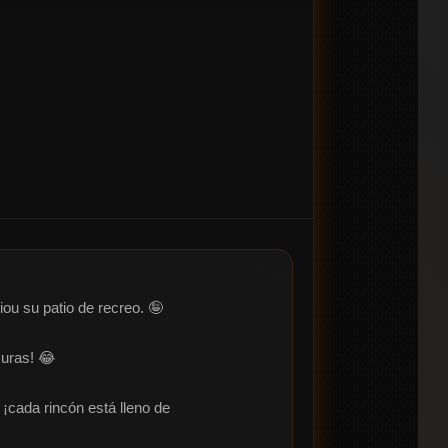
u su patio de recreo. 🤪

uras! 😂

cada rincón está lleno de 