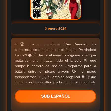
3 enero 2024
⚔️🏆 ¡En un mundo sin Rey Demonio, los
semidioses se enfrentan por el título de "Verdadero
Héroe"! 🌪️💥 Desde el maestro esgrimista 👀 que
mata con una mirada, hasta el lancero 🏇 que
rompe la barrera del sonido. ¡Prepárate para la
batalla entre el pícaro wyvern 🐉, el mago
todopoderoso ✨, y el asesino angelical 💀! ¡Que
comiencen los desafíos y la lucha por el poder! ⚡🔥
SUB ESPAÑOL