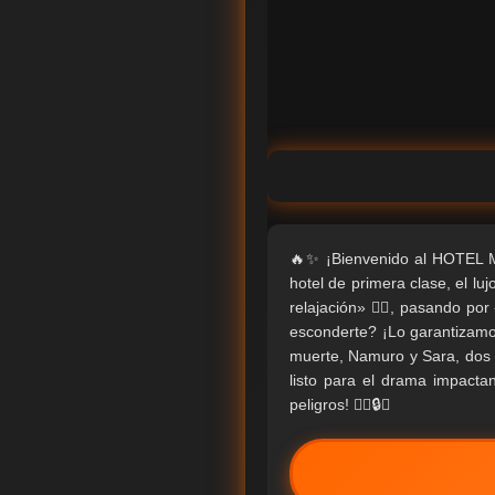
🔥✨ ¡Bienvenido al HOTEL
hotel de primera clase, el 
relajación» 🧘‍♂️, pasando po
esconderte? ¡Lo garantizamos! 
muerte, Namuro y Sara, dos 
listo para el drama impacta
peligros! 🕵️‍♂️🔒💥