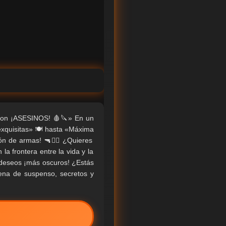
on ¡ASESINOS! 🩸🔪» En un
xquisitas» 🍽️ hasta «Máxima
ón de armas! 🔫🕵️‍♀️ ¿Quieres
 la frontera entre la vida y la
 deseos ¡más oscuros! ¿Estás
lena de suspenso, secretos y