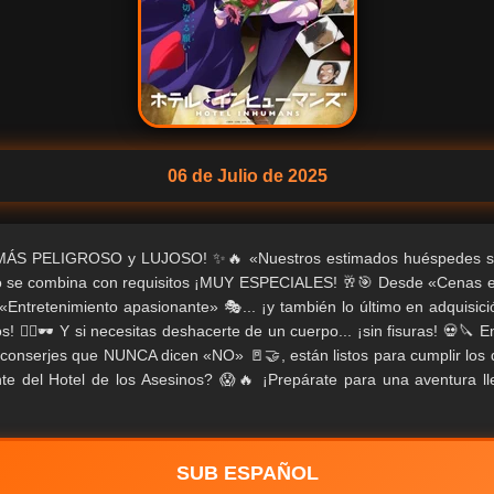
06 de Julio de 2025
 MÁS PELIGROSO y LUJOSO! ✨🔥 «Nuestros estimados huéspedes s
lujo se combina con requisitos ¡MUY ESPECIALES! 🥂🎯 Desde «Cenas e
r «Entretenimiento apasionante» 🎭... ¡y también lo último en adquisici
🕵️‍♂️🕶️ Y si necesitas deshacerte de un cuerpo... ¡sin fisuras! 💀🔪 En
conserjes que NUNCA dicen «NO» 🚪🤝, están listos para cumplir los
nte del Hotel de los Asesinos? 😱🔥 ¡Prepárate para una aventura l
SUB ESPAÑOL