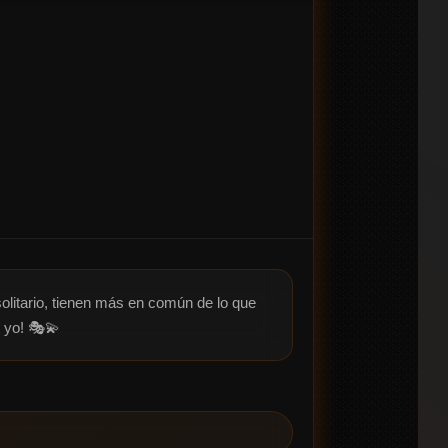
litario, tienen más en común de lo que 
 yo! 🎭💫