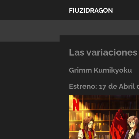
Ir
FIUZIDRAGON
al
contenido
principal
Las variacione
Grimm Kumikyoku
Estreno: 17 de Abril