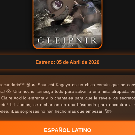
Estreno: 05 de Abril de 2020
secundaria!** 👹🔥 Shuuichi Kagaya es un chico común que se conv
iera! 😱 Una noche, arriesga todo para salvar a una niña atrapada en
, Claire Aoki lo enfrenta y lo chantajea para que le revele los secre
creto! 🕵️‍♀️ Juntos, se embarcan en una búsqueda para encontrar 
 rodea. ¡Las sorpresas no han hecho más que empezar! 🚀✨
ESPAÑOL LATINO