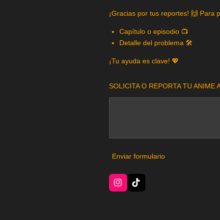
¡Gracias por tus reportes! 🙌 Para 
Capítulo o episodio 📺
Detalle del problema 🛠️
¡Tu ayuda es clave! 💖
SOLICITA O REPORTA TU ANIME A
Enviar formulario
I
T
n
i
s
k
t
T
a
o