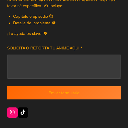
favor sé específico. ✍️ Incluye:
Capítulo o episodio 📺
Detalle del problema 🛠️
¡Tu ayuda es clave! 💖
SOLICITA O REPORTA TU ANIME AQUI *
Enviar formulario
I
T
n
i
s
k