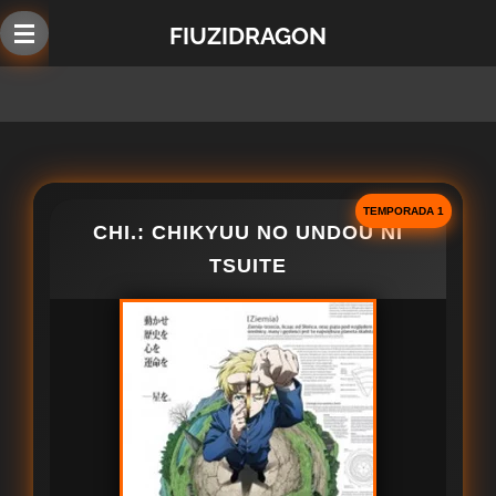
Ir
FIUZIDRAGON
al
contenido
principal
TEMPORADA 1
CHI.: CHIKYUU NO UNDOU NI
TSUITE