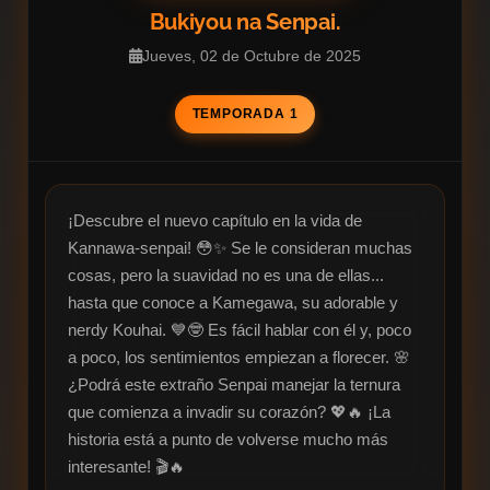
Bukiyou na Senpai.
Jueves, 02 de Octubre de 2025
TEMPORADA 1
¡Descubre el nuevo capítulo en la vida de 
Kannawa-senpai! 😳✨ Se le consideran muchas 
cosas, pero la suavidad no es una de ellas... 
hasta que conoce a Kamegawa, su adorable y 
nerdy Kouhai. 💙🤓 Es fácil hablar con él y, poco 
a poco, los sentimientos empiezan a florecer. 🌸 
¿Podrá este extraño Senpai manejar la ternura 
que comienza a invadir su corazón? 💖🔥 ¡La 
historia está a punto de volverse mucho más 
interesante! 🎬🔥