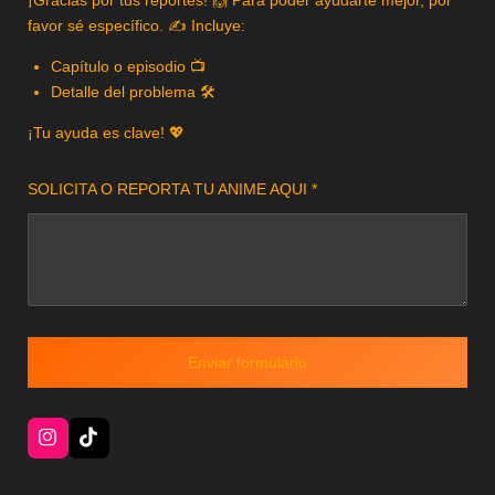
favor sé específico. ✍️ Incluye:
Capítulo o episodio 📺
Detalle del problema 🛠️
¡Tu ayuda es clave! 💖
SOLICITA O REPORTA TU ANIME AQUI *
Enviar formulario
I
T
n
i
s
k