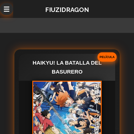
Ir
FIUZIDRAGON
al
contenido
principal
PELÍCULA
HAIKYU! LA BATALLA DEL
BASURERO