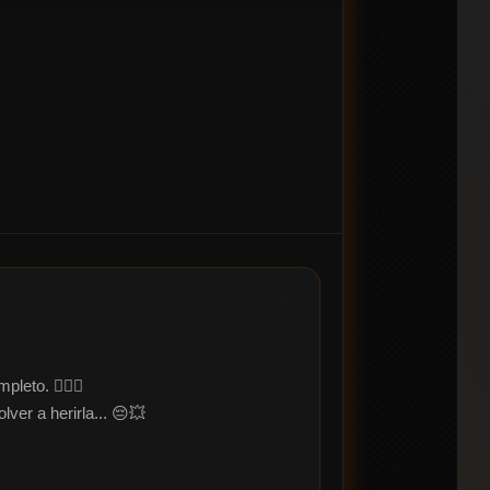
eto. 🙅‍♀️✨

er a herirla... 😔💥
