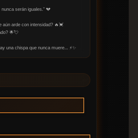
 nunca serán iguales." 💔

 aún arde con intensidad? 🔥💓

ado? 🌟💘

 hay una chispa que nunca muere... ⚡✨