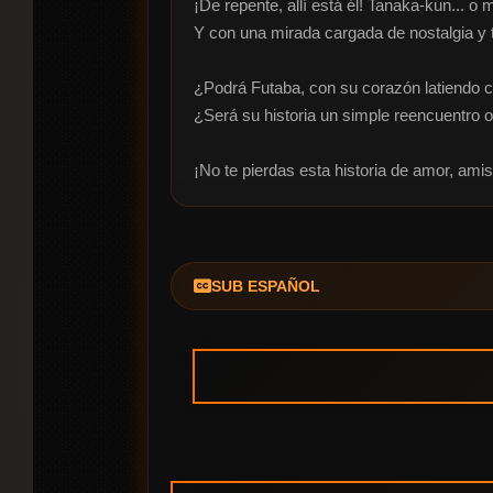
¡De repente, allí está él! Tanaka‑kun... o
Y con una mirada cargada de nostalgia y tr
¿Podrá Futaba, con su corazón latiendo 
¿Será su historia un simple reencuentro o
¡No te pierdas esta historia de amor, am
SUB ESPAÑOL