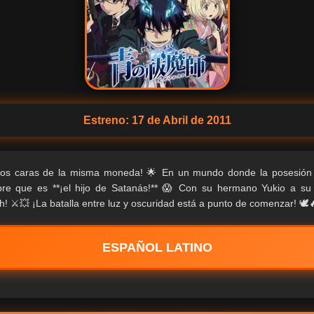
Estreno: 17 de Abril de 2011
s caras de la misma moneda! 🌟 En un mundo donde la posesión es
re que es **¡el hijo de Satanás!** 😱 Con su hermano Yukio a su l
h! ⚔️💥 ¡La batalla entre luz y oscuridad está a punto de comenzar! 🕊
ESPAÑOL LATINO