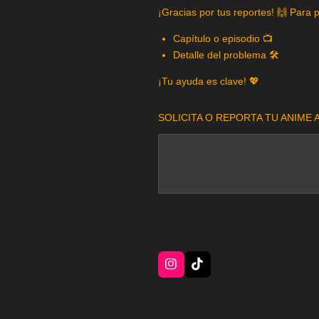
¡Gracias por tus reportes! 🙌 Para 
Capítulo o episodio 📺
Detalle del problema 🛠️
¡Tu ayuda es clave! 💖
SOLICITA O REPORTA TU ANIME A
I
T
n
i
s
k
t
T
a
o