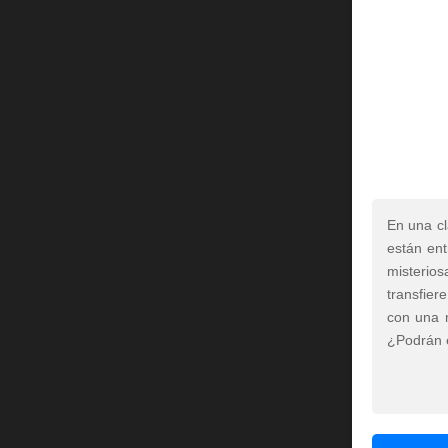
En una cl
están ent
misterio
transfier
con una m
¿Podrán e