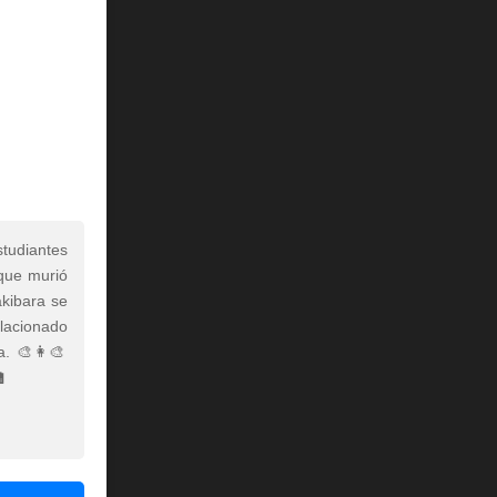
studiantes
 que murió
kibara se
elacionado
a. 🎨👩‍🎨
