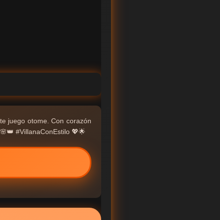
te juego otome. Con corazón
🌸👑 #VillanaConEstilo 💖🌟