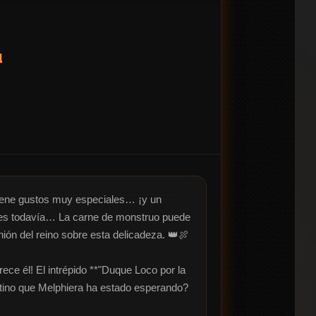
u
iene gustos muy especiales… ¡y un 
zgues todavía… La carne de monstruo puede 
ión del reino sobre esta delicadeza. 👑🍖

e él! El intrépido **"Duque Loco por la 
tino que Melphiera ha estado esperando? 