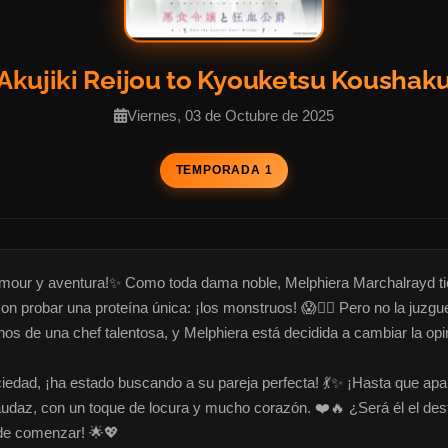
Akujiki Reijou to Kyouketsu Koushak
Viernes, 03 de Octubre de 2025
TEMPORADA 1
glamour y aventura!✨ Como toda dama noble, Melphiera Marchalrayd t
 con probar una proteína única: ¡los monstruos! 😱🧟‍♀️ Pero no la ju
os de una chef talentosa, y Melphiera está decidida a cambiar la opin
dad, ¡ha estado buscando a su pareja perfecta! 💃✨ ¡Hasta que aparec
udaz, con un toque de locura y mucho corazón. ❤️🔥 ¿Será él el des
de comenzar! 🌟💖
